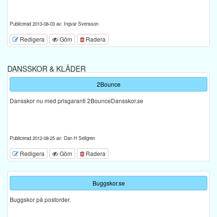
Publicerad 2013-08-03 av: Ingvar Svensson
Redigera
Göm
Radera
DANSSKOR & KLÄDER
2Bounce
Dansskor nu med prisgaranti 2BounceDansskor.se
Publicerad 2012-08-25 av: Dan H Sellgren
Redigera
Göm
Radera
Buggskor.se
Buggskor på postorder.