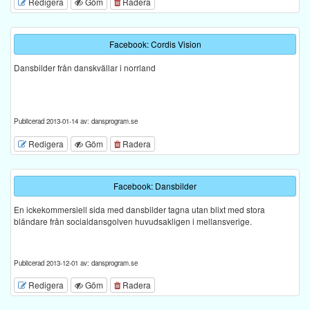
Redigera
Göm
Radera
Facebook: Cordis Vision
Dansbilder från danskvällar i norrland
Publicerad 2013-01-14 av: dansprogram.se
Redigera
Göm
Radera
Facebook: Dansbilder
En ickekommersiell sida med dansbilder tagna utan blixt med stora
bländare från socialdansgolven huvudsakligen i mellansverige.
Publicerad 2013-12-01 av: dansprogram.se
Redigera
Göm
Radera