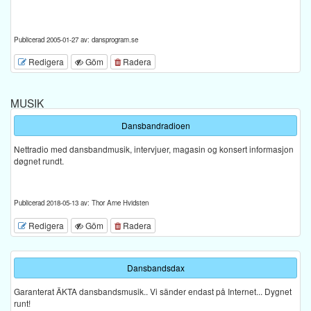
Publicerad 2005-01-27 av: dansprogram.se
Redigera
Göm
Radera
MUSIK
Dansbandradioen
Nettradio med dansbandmusik, intervjuer, magasin og konsert informasjon
døgnet rundt.
Publicerad 2018-05-13 av: Thor Arne Hvidsten
Redigera
Göm
Radera
Dansbandsdax
Garanterat ÄKTA dansbandsmusik.. Vi sänder endast på Internet... Dygnet
runt!