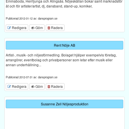
Emmaboda, Herrljunga och Alingsås. Nöjeskällan bokar samt marknadsför
åt och för artister/artist, dj, dansband, stand-up, komiker,
Publicerad 2012-01-12 av: dansprogram.se
Redigera
Göm
Radera
Rent Nöje AB
Artist-, musik- och nöjesförmedling. Bolaget hjälper exempelvis företag,
arrangörer, eventbolag och privatpersoner som letar efter musik eller
annan underhållning...
Publicerad 2012-07-31 av: dansprogram.se
Redigera
Göm
Radera
Susanne Zell Nöjesproduktion