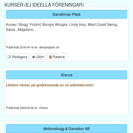
KURSER (EJ IDEELLA FÖRENINGAR)
Dansfirman Piteå
Kurser i Bugg, Foxtrot, Boogie Woogie, Lindy Hop, West Coast Swing,
Salsa , Magdans...
Publicerad 2016-04-16 av: dansprogram.se
Redigera
Göm
Radera
iDance
Länken väntar på godkännande av en administratör!
Publicerad 2025-03-09 av: iDance
Motionsbugg & Dansskor AB