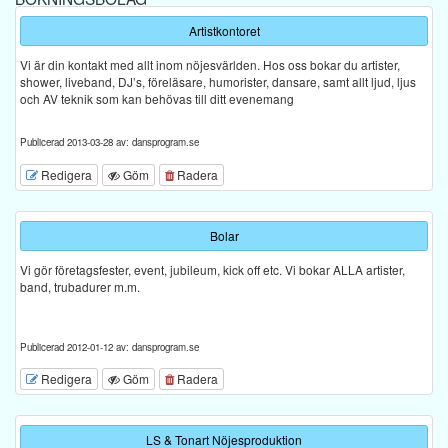
Artistkontoret
Vi är din kontakt med allt inom nöjesvärlden. Hos oss bokar du artister,
shower, liveband, DJ’s, föreläsare, humorister, dansare, samt allt ljud, ljus
och AV teknik som kan behövas till ditt evenemang
Publicerad 2013-03-28 av: dansprogram.se
Redigera
Göm
Radera
Bolar
Vi gör företagsfester, event, jubileum, kick off etc. Vi bokar ALLA artister,
band, trubadurer m.m.
Publicerad 2012-01-12 av: dansprogram.se
Redigera
Göm
Radera
LS & Tonart Nöjesproduktion