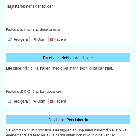
Tarja Karppinens dansbilder
Publicerad 2011-09-13 av: dansprogram.se
Redigera
Göm
Radera
Facebook: Nobbes dansbilder
Lite bilder från olika ställen, med olika människor i olika danstilar.
Publicerad 2017-09-10 av: Dansprogram.se
Redigera
Göm
Radera
Facebook: Pers fotosida
Välkommen till min fotosida! Här lägger jag upp mina bilder från alla olika
evenemang jag åker på. Gilla gärna sidan och bjud in dina vänner.