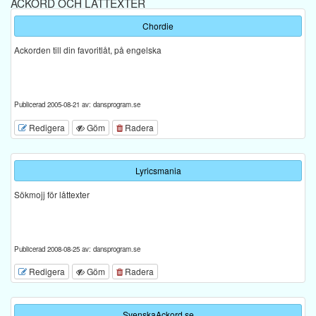
ACKORD OCH LÅTTEXTER
Chordie
Ackorden till din favoritlåt, på engelska
Publicerad 2005-08-21 av: dansprogram.se
Redigera
Göm
Radera
Lyricsmania
Sökmojj för låttexter
Publicerad 2008-08-25 av: dansprogram.se
Redigera
Göm
Radera
SvenskaAckord.se