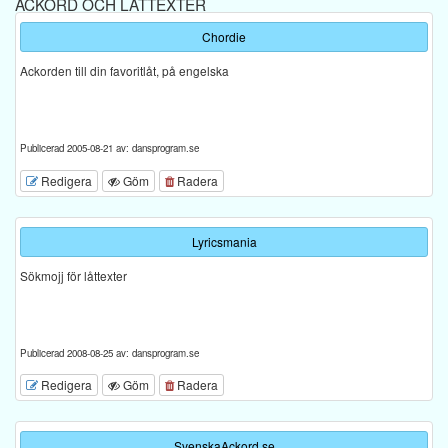
ACKORD OCH LÅTTEXTER
Chordie
Ackorden till din favoritlåt, på engelska
Publicerad 2005-08-21 av: dansprogram.se
Redigera
Göm
Radera
Lyricsmania
Sökmojj för låttexter
Publicerad 2008-08-25 av: dansprogram.se
Redigera
Göm
Radera
SvenskaAckord.se