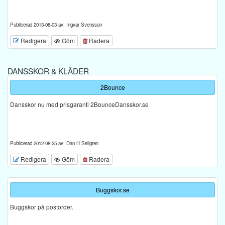
Publicerad 2013-08-03 av: Ingvar Svensson
Redigera
Göm
Radera
DANSSKOR & KLÄDER
2Bounce
Dansskor nu med prisgaranti 2BounceDansskor.se
Publicerad 2012-08-25 av: Dan H Sellgren
Redigera
Göm
Radera
Buggskor.se
Buggskor på postorder.