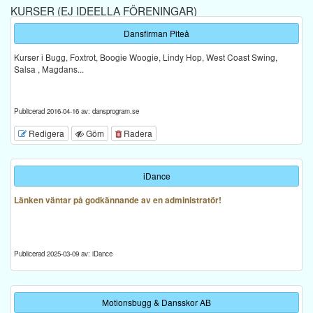
KURSER (EJ IDEELLA FÖRENINGAR)
Dansfirman Piteå
Kurser i Bugg, Foxtrot, Boogie Woogie, Lindy Hop, West Coast Swing,
Salsa , Magdans...
Publicerad 2016-04-16 av: dansprogram.se
Redigera
Göm
Radera
iDance
Länken väntar på godkännande av en administratör!
Publicerad 2025-03-09 av: iDance
Motionsbugg & Dansskor AB