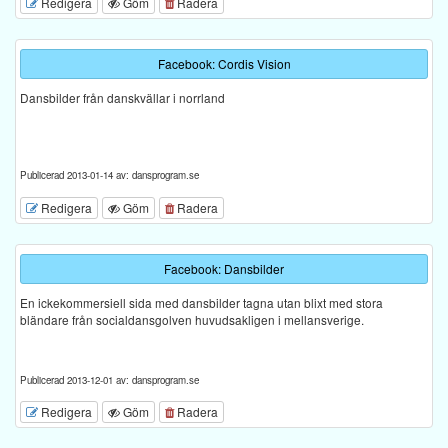
Redigera
Göm
Radera
Facebook: Cordis Vision
Dansbilder från danskvällar i norrland
Publicerad 2013-01-14 av: dansprogram.se
Redigera
Göm
Radera
Facebook: Dansbilder
En ickekommersiell sida med dansbilder tagna utan blixt med stora
bländare från socialdansgolven huvudsakligen i mellansverige.
Publicerad 2013-12-01 av: dansprogram.se
Redigera
Göm
Radera