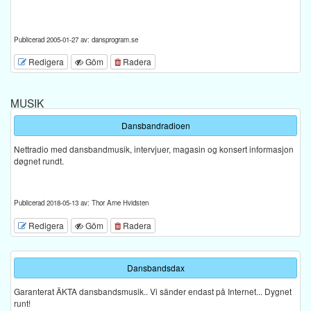
Publicerad 2005-01-27 av: dansprogram.se
Redigera
Göm
Radera
MUSIK
Dansbandradioen
Nettradio med dansbandmusik, intervjuer, magasin og konsert informasjon
døgnet rundt.
Publicerad 2018-05-13 av: Thor Arne Hvidsten
Redigera
Göm
Radera
Dansbandsdax
Garanterat ÄKTA dansbandsmusik.. Vi sänder endast på Internet... Dygnet
runt!