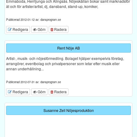
Emmaboda, Herrljunga och Alingsås. Nöjeskällan bokar samt marknadsför
åt och för artister/artist, dj, dansband, stand-up, komiker,
Publicerad 2012-01-12 av: dansprogram.se
Redigera
Göm
Radera
Rent Nöje AB
Artist-, musik- och nöjesförmedling. Bolaget hjälper exempelvis företag,
arrangörer, eventbolag och privatpersoner som letar efter musik eller
annan underhållning...
Publicerad 2012-07-31 av: dansprogram.se
Redigera
Göm
Radera
Susanne Zell Nöjesproduktion