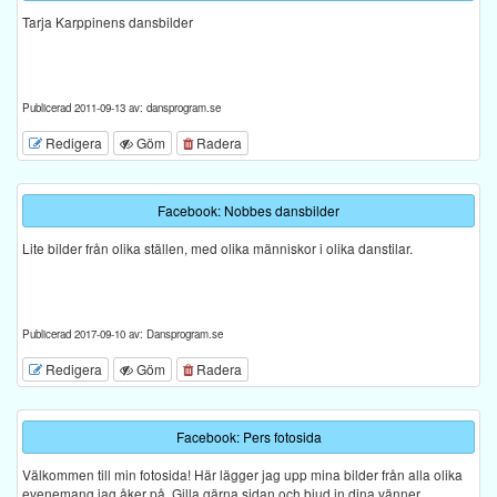
Tarja Karppinens dansbilder
Publicerad 2011-09-13 av: dansprogram.se
Redigera
Göm
Radera
Facebook: Nobbes dansbilder
Lite bilder från olika ställen, med olika människor i olika danstilar.
Publicerad 2017-09-10 av: Dansprogram.se
Redigera
Göm
Radera
Facebook: Pers fotosida
Välkommen till min fotosida! Här lägger jag upp mina bilder från alla olika
evenemang jag åker på. Gilla gärna sidan och bjud in dina vänner.