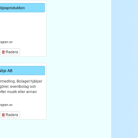
Nöjesproduktion
rogram.se
Radera
Nöje AB
örmedling. Bolaget hjälper
ngörer, eventbolag och
efter musik eller annan
rogram.se
Radera