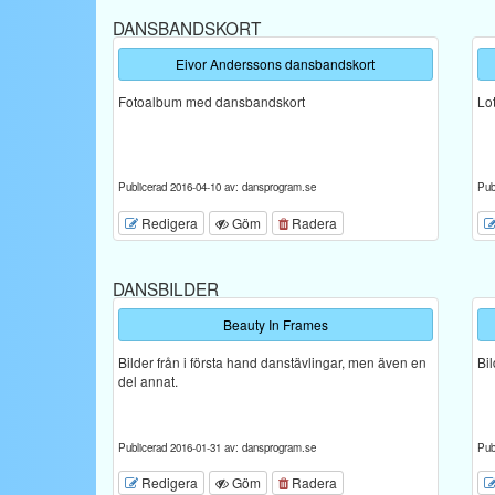
DANSBANDSKORT
Eivor Anderssons dansbandskort
Fotoalbum med dansbandskort
Lo
Publicerad 2016-04-10 av: dansprogram.se
Pub
Redigera
Göm
Radera
DANSBILDER
Beauty In Frames
Bilder från i första hand danstävlingar, men även en
Bi
del annat.
Publicerad 2016-01-31 av: dansprogram.se
Pub
Redigera
Göm
Radera