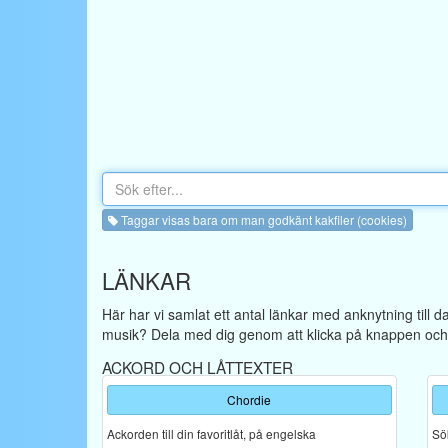
Taggar visas bara om man godkänt kakfiler (cookies)
LÄNKAR
Här har vi samlat ett antal länkar med anknytning till 
musik? Dela med dig genom att klicka på knappen och f
ACKORD OCH LÅTTEXTER
Chordie
Ackorden till din favoritlåt, på engelska
Sök