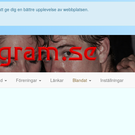
att ge dig en bättre upplevelse av webbplatsen.
nd
Föreningar
Länkar
Blandat
Inställningar