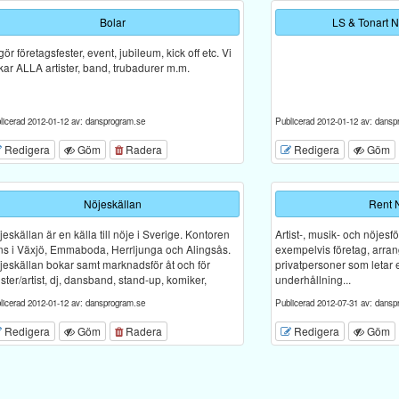
Bolar
LS & Tonart 
gör företagsfester, event, jubileum, kick off etc. Vi
kar ALLA artister, band, trubadurer m.m.
licerad 2012-01-12 av: dansprogram.se
Publicerad 2012-01-12 av: dansp
Redigera
Göm
Radera
Redigera
Göm
Nöjeskällan
Rent 
eskällan är en källa till nöje i Sverige. Kontoren
Artist-, musik- och nöjesf
nns i Växjö, Emmaboda, Herrljunga och Alingsås.
exempelvis företag, arra
jeskällan bokar samt marknadsför åt och för
privatpersoner som letar 
ister/artist, dj, dansband, stand-up, komiker,
underhållning...
licerad 2012-01-12 av: dansprogram.se
Publicerad 2012-07-31 av: dansp
Redigera
Göm
Radera
Redigera
Göm