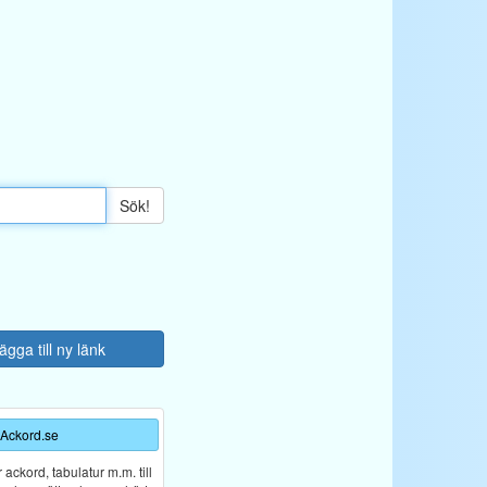
Sök!
ägga till ny länk
Ackord.se
ckord, tabulatur m.m. till