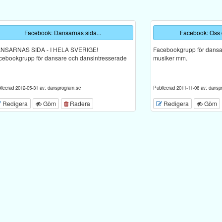
Facebook: Dansarnas sida...
Facebook: Oss
NSARNAS SIDA - I HELA SVERIGE!
Facebookgrupp för dansar
cebookgrupp för dansare och dansintresserade
musiker mm.
licerad 2012-05-31 av: dansprogram.se
Publicerad 2011-11-06 av: dansp
Redigera
Göm
Radera
Redigera
Göm