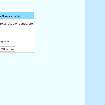
 dansare emellan
e, arrangörer, danslärare,
rogram.se
Radera