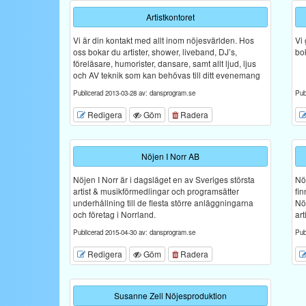
Artistkontoret
Vi är din kontakt med allt inom nöjesvärlden. Hos
Vi 
oss bokar du artister, shower, liveband, DJ’s,
bo
föreläsare, humorister, dansare, samt allt ljud, ljus
och AV teknik som kan behövas till ditt evenemang
Publicerad 2013-03-28 av: dansprogram.se
Pub
Redigera
Göm
Radera
Nöjen I Norr AB
Nöjen I Norr är i dagsläget en av Sveriges största
Nöj
artist & musikförmedlingar och programsätter
fi
underhållning till de flesta större anläggningarna
Nö
och företag i Norrland.
art
Publicerad 2015-04-30 av: dansprogram.se
Pub
Redigera
Göm
Radera
Susanne Zell Nöjesproduktion