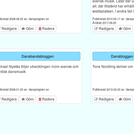
svensk musik. Låtar där 
alt. där tillstånd har erhål
webbplatsen. I andra fall l
licerad 2008-08-25 av: dansprogram.se
Publicerad 2010-05-17 av: dansp
Ändrad 2017-09-25
Redigera
Göm
Radera
Redigera
Göm
Dansbandsbloggen
Dansbloggen 
chael Nystås följer utvecklingen inom svensk och
Tone Nordling skriver om
rdisk dansmusik
licerad 2008-01-20 av: dansprogram.se
Publicerad 2013-02-03 av: dansp
Redigera
Göm
Radera
Redigera
Göm