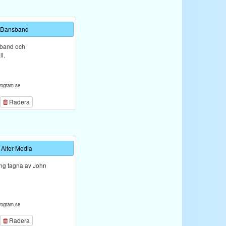
 Dansband
sband och
l.
rogram.se
Radera
 Alter Media
ng tagna av John
rogram.se
Radera