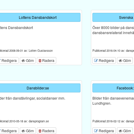
Lottens Dansbandskort
Svenska
ttens Dansbandskort
Över 8000 bilder på dan
dansbansrelaterat innehål
licerad 2008-09-01 av: Lotten Gustavsson
Publicerad 2016-04-10 av: dansp
Redigera
Göm
Radera
Redigera
Göm
Dansbilder.se
Facebook:
lder från danstävlingar, socialdanser mm.
Bilder från dansevenema
Lundhgren.
licerad 2010-05-18 av: dansprogram.se
Publicerad 2016-02-12 av: dansp
Redigera
Göm
Radera
Redigera
Göm