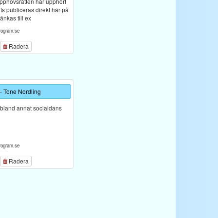
upphovsrätten har upphört
lits publiceras direkt här på
änkas till ex
rogram.se
Radera
- Tone Nordling
 bland annat socialdans
rogram.se
Radera