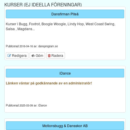
KURSER (EJ IDEELLA FÖRENINGAR)
Dansfirman Piteå
Kurser i Bugg, Foxtrot, Boogie Woogie, Lindy Hop, West Coast Swing,
Salsa , Magdans...
Publicerad 2016-04-16 av: dansprogram.se
Redigera
Göm
Radera
iDance
Länken väntar på godkännande av en administratör!
Publicerad 2025-03-09 av: iDance
Motionsbugg & Dansskor AB