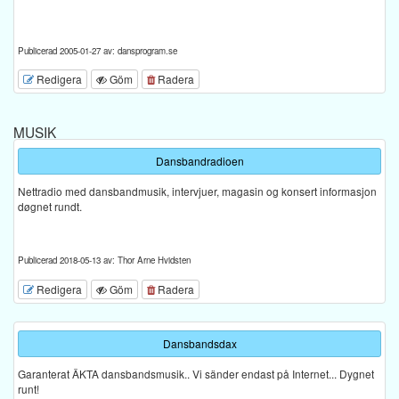
Publicerad 2005-01-27 av: dansprogram.se
Redigera
Göm
Radera
MUSIK
Dansbandradioen
Nettradio med dansbandmusik, intervjuer, magasin og konsert informasjon
døgnet rundt.
Publicerad 2018-05-13 av: Thor Arne Hvidsten
Redigera
Göm
Radera
Dansbandsdax
Garanterat ÄKTA dansbandsmusik.. Vi sänder endast på Internet... Dygnet
runt!