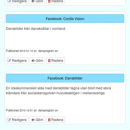
Redigera
Göm
Radera
Facebook: Cordis Vision
Dansbilder från danskvällar i norrland
Publicerad 2013-01-14 av: dansprogram.se
Redigera
Göm
Radera
Facebook: Dansbilder
En ickekommersiell sida med dansbilder tagna utan blixt med stora
bländare från socialdansgolven huvudsakligen i mellansverige.
Publicerad 2013-12-01 av: dansprogram.se
Redigera
Göm
Radera