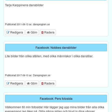
Tarja Karppinens dansbilder
Publicerad 2011-09-13 av: dansprogram.se
Redigera
Göm
Radera
Facebook: Nobbes dansbilder
Lite bilder från olika ställen, med olika människor i olika danstilar.
Publicerad 2017-09-10 av: Dansprogram.se
Redigera
Göm
Radera
Facebook: Pers fotosida
Välkommen till min fotosida! Här lägger jag upp mina bilder från alla olika
evenemang jag åker på. Gilla gärna sidan och bjud in dina vänner.