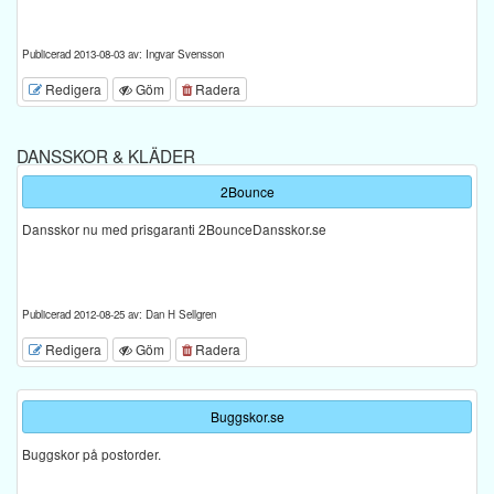
Publicerad 2013-08-03 av: Ingvar Svensson
Redigera
Göm
Radera
DANSSKOR & KLÄDER
2Bounce
Dansskor nu med prisgaranti 2BounceDansskor.se
Publicerad 2012-08-25 av: Dan H Sellgren
Redigera
Göm
Radera
Buggskor.se
Buggskor på postorder.