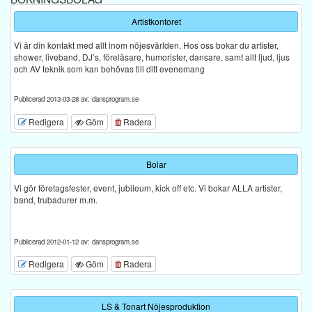
Artistkontoret
Vi är din kontakt med allt inom nöjesvärlden. Hos oss bokar du artister,
shower, liveband, DJ’s, föreläsare, humorister, dansare, samt allt ljud, ljus
och AV teknik som kan behövas till ditt evenemang
Publicerad 2013-03-28 av: dansprogram.se
Redigera
Göm
Radera
Bolar
Vi gör företagsfester, event, jubileum, kick off etc. Vi bokar ALLA artister,
band, trubadurer m.m.
Publicerad 2012-01-12 av: dansprogram.se
Redigera
Göm
Radera
LS & Tonart Nöjesproduktion