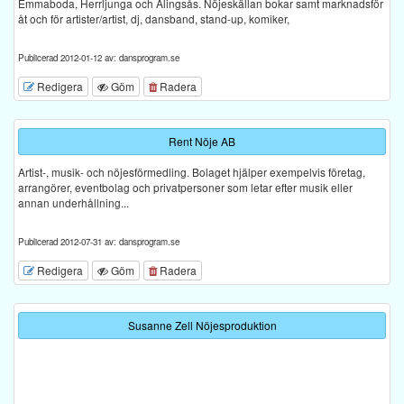
Emmaboda, Herrljunga och Alingsås. Nöjeskällan bokar samt marknadsför
åt och för artister/artist, dj, dansband, stand-up, komiker,
Publicerad 2012-01-12 av: dansprogram.se
Redigera
Göm
Radera
Rent Nöje AB
Artist-, musik- och nöjesförmedling. Bolaget hjälper exempelvis företag,
arrangörer, eventbolag och privatpersoner som letar efter musik eller
annan underhållning...
Publicerad 2012-07-31 av: dansprogram.se
Redigera
Göm
Radera
Susanne Zell Nöjesproduktion