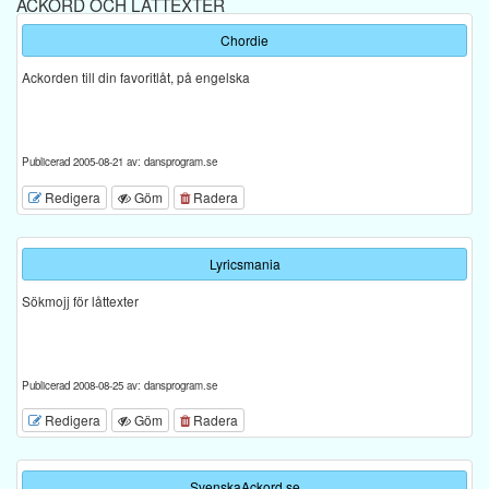
ACKORD OCH LÅTTEXTER
Chordie
Ackorden till din favoritlåt, på engelska
Publicerad 2005-08-21 av: dansprogram.se
Redigera
Göm
Radera
Lyricsmania
Sökmojj för låttexter
Publicerad 2008-08-25 av: dansprogram.se
Redigera
Göm
Radera
SvenskaAckord.se