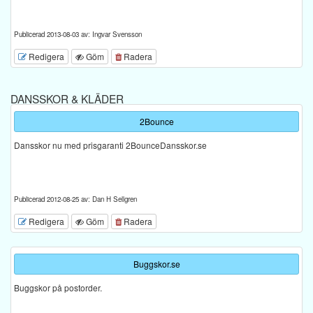
Publicerad 2013-08-03 av: Ingvar Svensson
Redigera
Göm
Radera
DANSSKOR & KLÄDER
2Bounce
Dansskor nu med prisgaranti 2BounceDansskor.se
Publicerad 2012-08-25 av: Dan H Sellgren
Redigera
Göm
Radera
Buggskor.se
Buggskor på postorder.