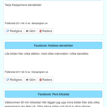
Tarja Karppinens dansbilder
Publicerad 2011-09-13 av: dansprogram.se
Redigera
Göm
Radera
Facebook: Nobbes dansbilder
Lite bilder från olika ställen, med olika människor i olika danstilar.
Publicerad 2017-09-10 av: Dansprogram.se
Redigera
Göm
Radera
Facebook: Pers fotosida
Välkommen till min fotosida! Här lägger jag upp mina bilder från alla olika
evenemang jag åker på. Gilla gärna sidan och bjud in dina vänner.