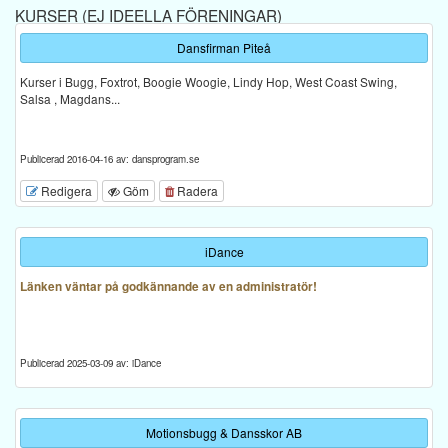
KURSER (EJ IDEELLA FÖRENINGAR)
Dansfirman Piteå
Kurser i Bugg, Foxtrot, Boogie Woogie, Lindy Hop, West Coast Swing,
Salsa , Magdans...
Publicerad 2016-04-16 av: dansprogram.se
Redigera
Göm
Radera
iDance
Länken väntar på godkännande av en administratör!
Publicerad 2025-03-09 av: iDance
Motionsbugg & Dansskor AB