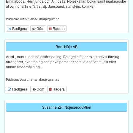
Emmaboda, Herrljunga och Alingsås. Nöjeskällan bokar samt marknadsför
åt och för artister/artist, dj, dansband, stand-up, komiker,
Publicerad 2012-01-12 av: dansprogram.se
Redigera
Göm
Radera
Rent Nöje AB
Artist-, musik- och nöjesförmedling. Bolaget hjälper exempelvis företag,
arrangörer, eventbolag och privatpersoner som letar efter musik eller
annan underhållning...
Publicerad 2012-07-31 av: dansprogram.se
Redigera
Göm
Radera
Susanne Zell Nöjesproduktion