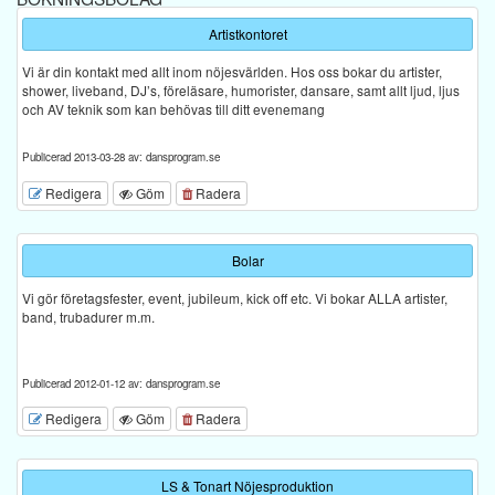
Artistkontoret
Vi är din kontakt med allt inom nöjesvärlden. Hos oss bokar du artister,
shower, liveband, DJ’s, föreläsare, humorister, dansare, samt allt ljud, ljus
och AV teknik som kan behövas till ditt evenemang
Publicerad 2013-03-28 av: dansprogram.se
Redigera
Göm
Radera
Bolar
Vi gör företagsfester, event, jubileum, kick off etc. Vi bokar ALLA artister,
band, trubadurer m.m.
Publicerad 2012-01-12 av: dansprogram.se
Redigera
Göm
Radera
LS & Tonart Nöjesproduktion