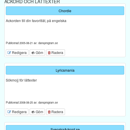
ACKORD OCH LÅTTEXTER
Chordie
Ackorden till din favoritlåt, på engelska
Publicerad 2005-08-21 av: dansprogram.se
Redigera
Göm
Radera
Lyricsmania
Sökmojj för låttexter
Publicerad 2008-08-25 av: dansprogram.se
Redigera
Göm
Radera
SvenskaAckord.se