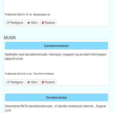
Publicerad 2005-01-27 av: dansprogram.se
Redigera
Göm
Radera
MUSIK
Dansbandradioen
Nettradio med dansbandmusik, intervjuer, magasin og konsert informasjon
døgnet rundt.
Publicerad 2018-05-13 av: Thor Arne Hvidsten
Redigera
Göm
Radera
Dansbandsdax
Garanterat ÄKTA dansbandsmusik.. Vi sänder endast på Internet... Dygnet
runt!