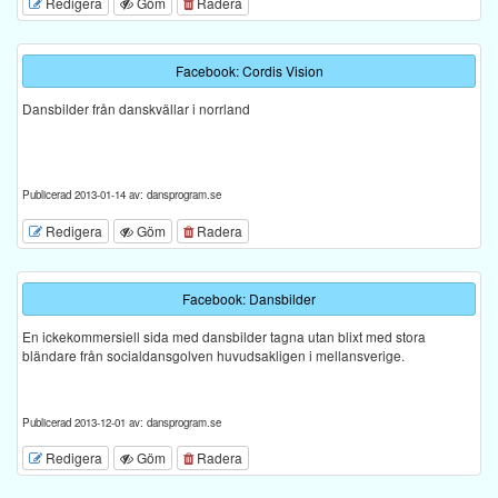
Redigera
Göm
Radera
Facebook: Cordis Vision
Dansbilder från danskvällar i norrland
Publicerad 2013-01-14 av: dansprogram.se
Redigera
Göm
Radera
Facebook: Dansbilder
En ickekommersiell sida med dansbilder tagna utan blixt med stora
bländare från socialdansgolven huvudsakligen i mellansverige.
Publicerad 2013-12-01 av: dansprogram.se
Redigera
Göm
Radera