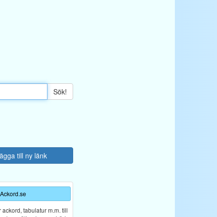
Sök!
ägga till ny länk
Ackord.se
ckord, tabulatur m.m. till