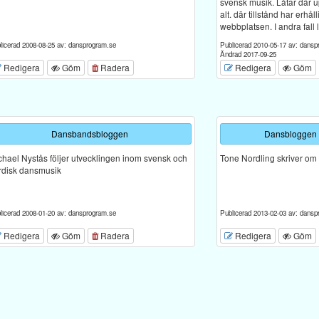
svensk musik. Låtar där 
alt. där tillstånd har erhål
webbplatsen. I andra fall l
licerad 2008-08-25 av: dansprogram.se
Publicerad 2010-05-17 av: dansp
Ändrad 2017-09-25
Redigera
Göm
Radera
Redigera
Göm
Dansbandsbloggen
Dansbloggen 
chael Nystås följer utvecklingen inom svensk och
Tone Nordling skriver om
rdisk dansmusik
licerad 2008-01-20 av: dansprogram.se
Publicerad 2013-02-03 av: dansp
Redigera
Göm
Radera
Redigera
Göm