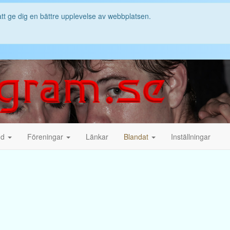
att ge dig en bättre upplevelse av webbplatsen.
nd
Föreningar
Länkar
Blandat
Inställningar