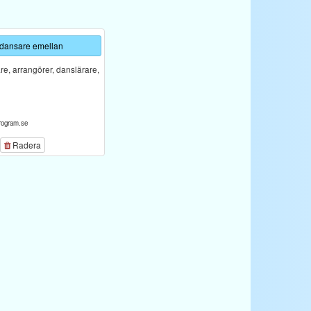
 dansare emellan
e, arrangörer, danslärare,
rogram.se
Radera