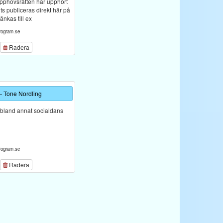
upphovsrätten har upphört
lits publiceras direkt här på
änkas till ex
rogram.se
Radera
- Tone Nordling
 bland annat socialdans
rogram.se
Radera