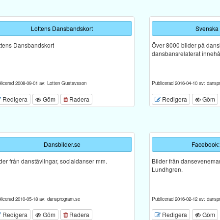
Lottens Dansbandskort
Svenska
ttens Dansbandskort
Över 8000 bilder på dan
dansbansrelaterat innehål
licerad 2008-09-01 av: Lotten Gustavsson
Publicerad 2016-04-10 av: dansp
Redigera
Göm
Radera
Redigera
Göm
Dansbilder.se
Facebook:
lder från danstävlingar, socialdanser mm.
Bilder från dansevenema
Lundhgren.
licerad 2010-05-18 av: dansprogram.se
Publicerad 2016-02-12 av: dansp
Redigera
Göm
Radera
Redigera
Göm