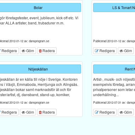
Bolar
LS & Tonart 
gör företagsfester, event, jubileum, kick off etc. Vi
kar ALLA artister, band, trubadurer m.m.
licerad 2012-01-12 av: dansprogram.se
Publicerad 2012-01-12 av: dansp
Redigera
Göm
Radera
Redigera
Göm
Nöjeskällan
Rent 
eskällan är en källa till nöje i Sverige. Kontoren
Artist-, musik- och nöjesf
nns i Växjö, Emmaboda, Herrljunga och Alingsås.
exempelvis företag, arra
jeskällan bokar samt marknadsför åt och för
privatpersoner som letar 
ister/artist, dj, dansband, stand-up, komiker,
underhållning...
licerad 2012-01-12 av: dansprogram.se
Publicerad 2012-07-31 av: dansp
Redigera
Göm
Radera
Redigera
Göm