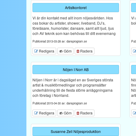
Artistkontoret
Vi är din kontakt med allt inom nöjesvärlden. Hos
Vi 
oss bokar du artister, shower, liveband, DJ’s,
bo
föreläsare, humorister, dansare, samt allt ljud, ljus
och AV teknik som kan behövas till ditt evenemang
Publicerad 2013-03-28 av: dansprogram.se
Pub
Redigera
Göm
Radera
Nöjen I Norr AB
Nöjen I Norr är i dagsläget en av Sveriges största
Nöj
artist & musikförmedlingar och programsätter
fi
underhållning till de flesta större anläggningarna
Nö
och företag i Norrland.
art
Publicerad 2015-04-30 av: dansprogram.se
Pub
Redigera
Göm
Radera
Susanne Zell Nöjesproduktion