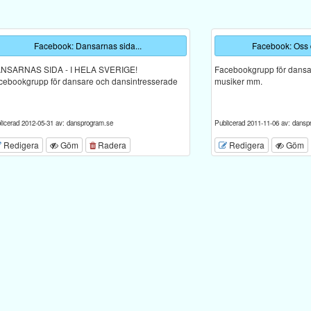
Facebook: Dansarnas sida...
Facebook: Oss
NSARNAS SIDA - I HELA SVERIGE!
Facebookgrupp för dansar
cebookgrupp för dansare och dansintresserade
musiker mm.
licerad 2012-05-31 av: dansprogram.se
Publicerad 2011-11-06 av: dansp
Redigera
Göm
Radera
Redigera
Göm