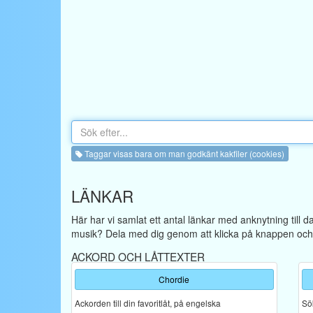
Taggar visas bara om man godkänt kakfiler (cookies)
LÄNKAR
Här har vi samlat ett antal länkar med anknytning till 
musik? Dela med dig genom att klicka på knappen och f
ACKORD OCH LÅTTEXTER
Chordie
Ackorden till din favoritlåt, på engelska
Sök