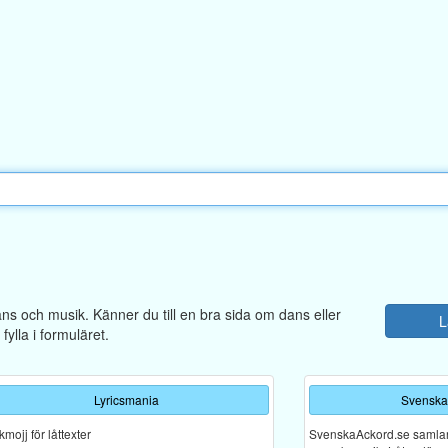
dans och musik. Känner du till en bra sida om dans eller
L
ylla i formuläret.
Lyricsmania
Svenska
mojj för låttexter
SvenskaAckord.se samlar a