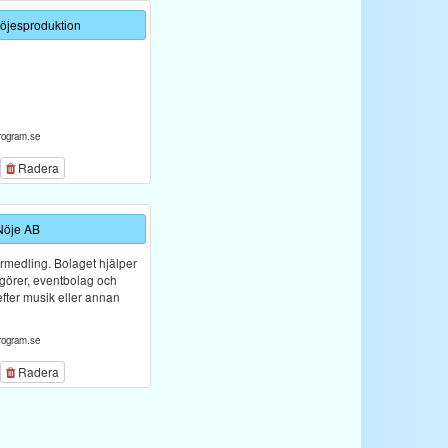
Nöjesproduktion
rogram.se
Radera
Nöje AB
örmedling. Bolaget hjälper
ngörer, eventbolag och
efter musik eller annan
rogram.se
Radera