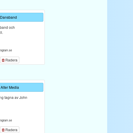
 Dansband
sband och
l.
rogram.se
Radera
 Alter Media
ng tagna av John
rogram.se
Radera