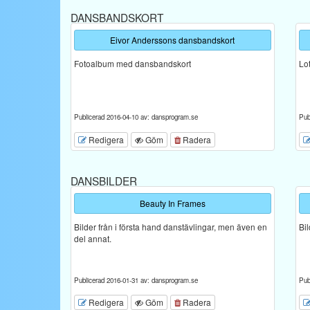
DANSBANDSKORT
Eivor Anderssons dansbandskort
Fotoalbum med dansbandskort
Lo
Publicerad 2016-04-10 av: dansprogram.se
Pub
Redigera
Göm
Radera
DANSBILDER
Beauty In Frames
Bilder från i första hand danstävlingar, men även en
Bi
del annat.
Publicerad 2016-01-31 av: dansprogram.se
Pub
Redigera
Göm
Radera