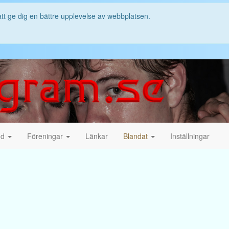
att ge dig en bättre upplevelse av webbplatsen.
nd
Föreningar
Länkar
Blandat
Inställningar