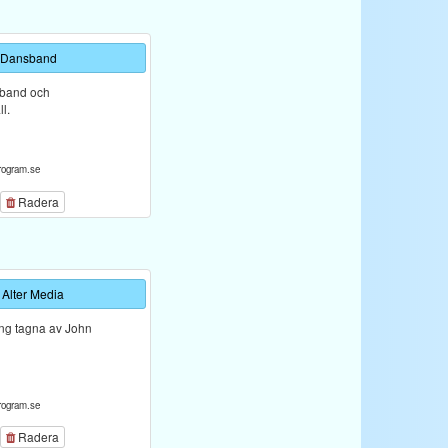
 Dansband
sband och
l.
rogram.se
Radera
 Alter Media
ng tagna av John
rogram.se
Radera