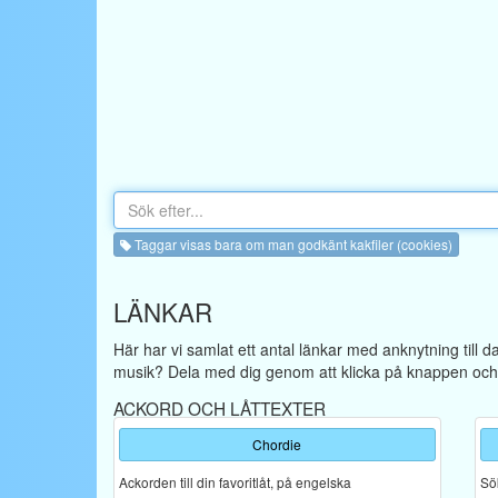
Taggar visas bara om man godkänt kakfiler (cookies)
LÄNKAR
Här har vi samlat ett antal länkar med anknytning till 
musik? Dela med dig genom att klicka på knappen och f
ACKORD OCH LÅTTEXTER
Chordie
Ackorden till din favoritlåt, på engelska
Sök