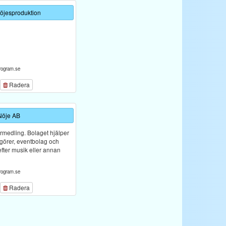
Nöjesproduktion
rogram.se
Radera
Nöje AB
örmedling. Bolaget hjälper
ngörer, eventbolag och
efter musik eller annan
rogram.se
Radera