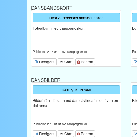
DANSBANDSKORT
Eivor Anderssons dansbandskort
Fotoalbum med dansbandskort
Lo
Publicerad 2016-04-10 av: dansprogram.se
Pub
Redigera
Göm
Radera
DANSBILDER
Beauty In Frames
Bilder från i första hand danstävlingar, men även en
Bi
del annat.
Publicerad 2016-01-31 av: dansprogram.se
Pub
Redigera
Göm
Radera