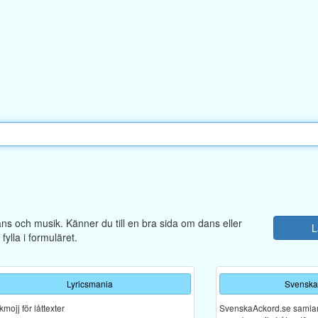
dans och musik. Känner du till en bra sida om dans eller
L
ylla i formuläret.
Lyricsmania
Svenska
mojj för låttexter
SvenskaAckord.se samlar a