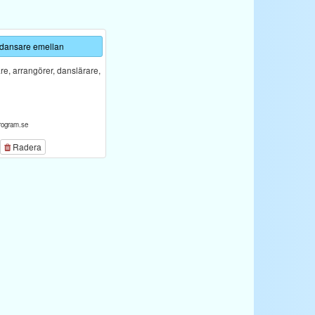
 dansare emellan
e, arrangörer, danslärare,
rogram.se
Radera