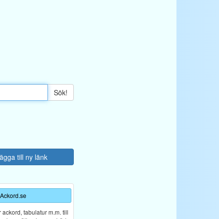
Sök!
ägga till ny länk
Ackord.se
ckord, tabulatur m.m. till