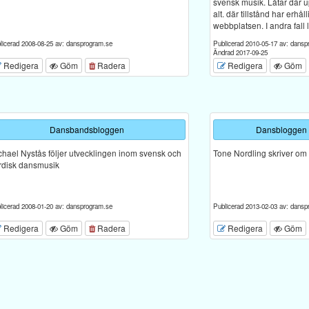
svensk musik. Låtar där 
alt. där tillstånd har erhål
webbplatsen. I andra fall l
licerad 2008-08-25 av: dansprogram.se
Publicerad 2010-05-17 av: dansp
Ändrad 2017-09-25
Redigera
Göm
Radera
Redigera
Göm
Dansbandsbloggen
Dansbloggen 
chael Nystås följer utvecklingen inom svensk och
Tone Nordling skriver om
rdisk dansmusik
licerad 2008-01-20 av: dansprogram.se
Publicerad 2013-02-03 av: dansp
Redigera
Göm
Radera
Redigera
Göm