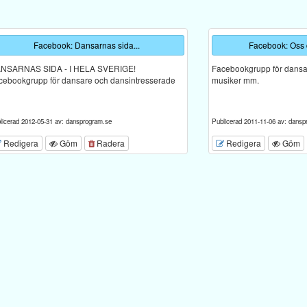
Facebook: Dansarnas sida...
Facebook: Oss
NSARNAS SIDA - I HELA SVERIGE!
Facebookgrupp för dansar
cebookgrupp för dansare och dansintresserade
musiker mm.
licerad 2012-05-31 av: dansprogram.se
Publicerad 2011-11-06 av: dansp
Redigera
Göm
Radera
Redigera
Göm