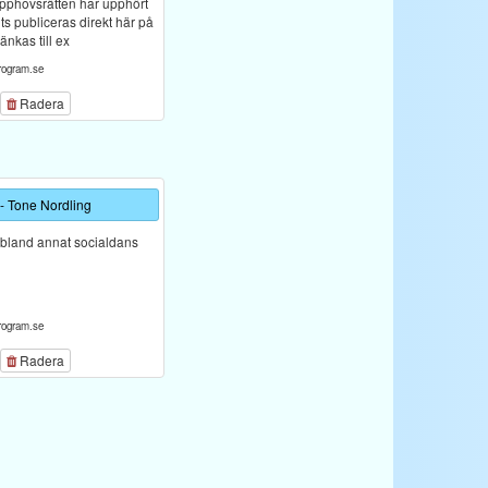
upphovsrätten har upphört
lits publiceras direkt här på
änkas till ex
rogram.se
Radera
- Tone Nordling
 bland annat socialdans
rogram.se
Radera