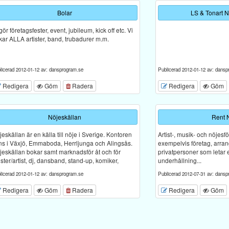
Bolar
LS & Tonart 
gör företagsfester, event, jubileum, kick off etc. Vi
kar ALLA artister, band, trubadurer m.m.
licerad 2012-01-12 av: dansprogram.se
Publicerad 2012-01-12 av: dansp
Redigera
Göm
Radera
Redigera
Göm
Nöjeskällan
Rent 
eskällan är en källa till nöje i Sverige. Kontoren
Artist-, musik- och nöjesf
nns i Växjö, Emmaboda, Herrljunga och Alingsås.
exempelvis företag, arra
jeskällan bokar samt marknadsför åt och för
privatpersoner som letar 
ister/artist, dj, dansband, stand-up, komiker,
underhållning...
licerad 2012-01-12 av: dansprogram.se
Publicerad 2012-07-31 av: dansp
Redigera
Göm
Radera
Redigera
Göm