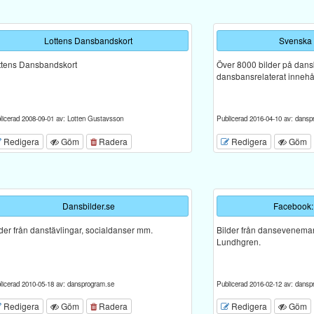
Lottens Dansbandskort
Svenska
ttens Dansbandskort
Över 8000 bilder på dan
dansbansrelaterat innehål
licerad 2008-09-01 av: Lotten Gustavsson
Publicerad 2016-04-10 av: dansp
Redigera
Göm
Radera
Redigera
Göm
Dansbilder.se
Facebook:
lder från danstävlingar, socialdanser mm.
Bilder från dansevenema
Lundhgren.
licerad 2010-05-18 av: dansprogram.se
Publicerad 2016-02-12 av: dansp
Redigera
Göm
Radera
Redigera
Göm