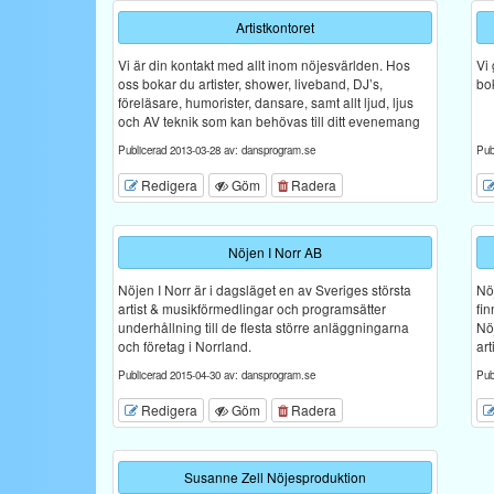
Artistkontoret
Vi är din kontakt med allt inom nöjesvärlden. Hos
Vi 
oss bokar du artister, shower, liveband, DJ’s,
bo
föreläsare, humorister, dansare, samt allt ljud, ljus
och AV teknik som kan behövas till ditt evenemang
Publicerad 2013-03-28 av: dansprogram.se
Pub
Redigera
Göm
Radera
Nöjen I Norr AB
Nöjen I Norr är i dagsläget en av Sveriges största
Nöj
artist & musikförmedlingar och programsätter
fi
underhållning till de flesta större anläggningarna
Nö
och företag i Norrland.
art
Publicerad 2015-04-30 av: dansprogram.se
Pub
Redigera
Göm
Radera
Susanne Zell Nöjesproduktion