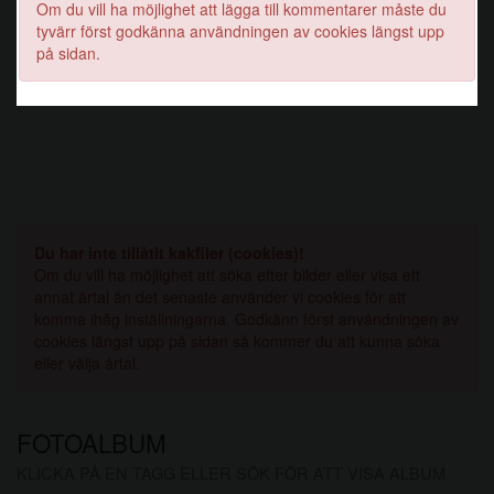
Om du vill ha möjlighet att lägga till kommentarer måste du
tyvärr först godkänna användningen av cookies längst upp
på sidan.
Du har inte tillåtit kakfiler (cookies)!
Om du vill ha möjlighet att söka efter bilder eller visa ett
annat årtal än det senaste använder vi cookies för att
komma ihåg inställningarna. Godkänn först användningen av
cookies längst upp på sidan så kommer du att kunna söka
eller välja årtal.
FOTOALBUM
KLICKA PÅ EN TAGG ELLER SÖK FÖR ATT VISA ALBUM